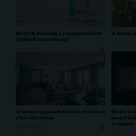
Melyek jelenleg a legnépszerűbb
A műfű, 
játékok lányoknak?
DECEMBER 3, 20
MÁJUS 5, 2023
A műanyag ablak ideális színének
Mobil ker
a kiválasztása
megoldás
számára
SZEPTEMBER 17, 2021
AUGUSZTUS 5, 2