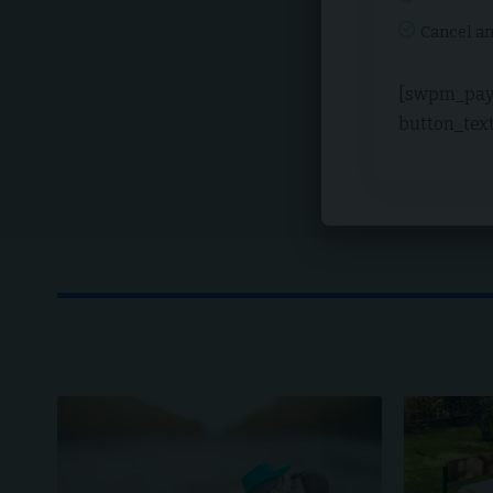
Cancel a
[swpm_pay
button_tex