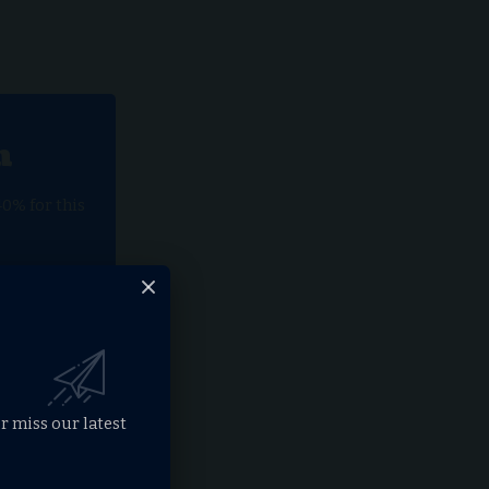
n
40% for this
ntent
red
r miss our latest