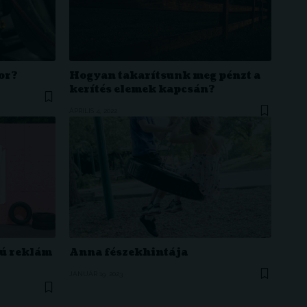
tor?
Hogyan takarítsunk meg pénzt a
kerítés elemek kapcsán?
ÁPRILIS 4, 2022
ú reklám
Anna fészekhintája
JANUÁR 19, 2023