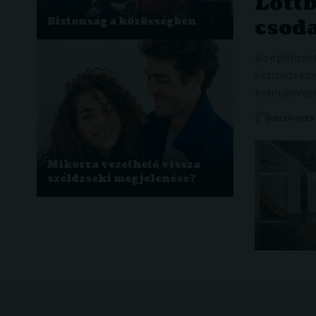
Lőttb
csod
Biztonság a közösségben
Az építésze
évtizedekbe
betonkever
HELYIUGYEK
Mikorra vezethető vissza
széldzseki megjelenése?