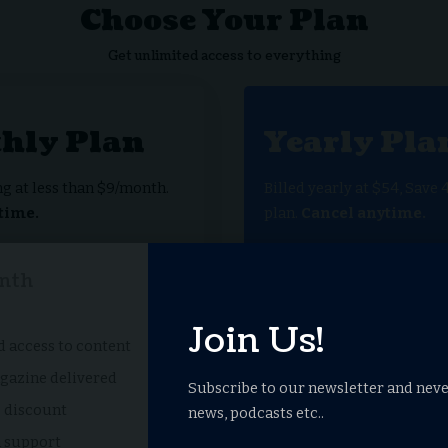
Choose Your Plan
Get unlimited access to everything
hly Plan
Yearly Pla
ng at less than $9/month.
Billed yearly at $54, Save 
time.
plan.
Cancel anytime.
54
$
nth
/year
Join Us!
 access to content
Unlimited access to co
gazine delivered
Paper magazine delive
Subscribe to our newsletter and neve
e discount
Exclusive discount
news, podcasts etc..
 support
Premium support