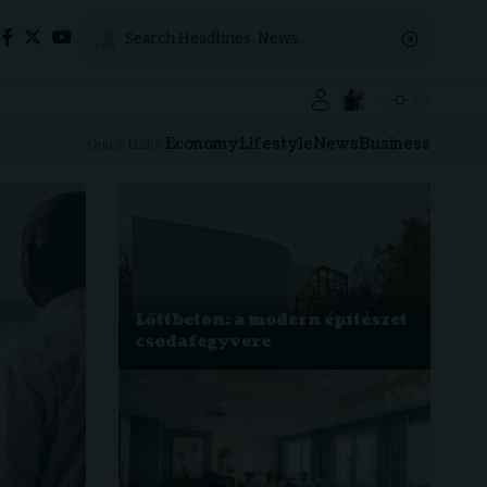
Economy
Lifestyle
News
Business
Quick Links:
Lőttbeton: a modern építészet
csodafegyvere