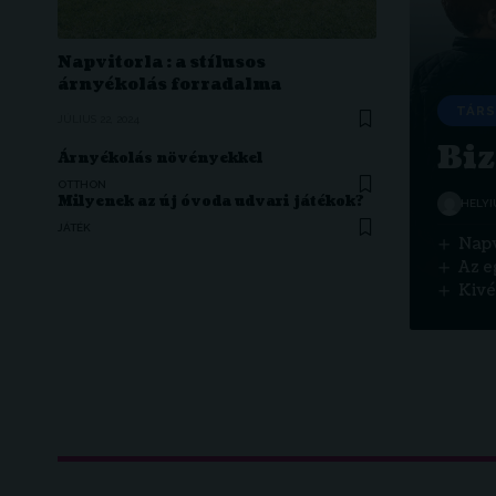
Napvitorla : a stílusos
árnyékolás forradalma
TÁR
JÚLIUS 22, 2024
Biz
Árnyékolás növényekkel
OTTHON
Milyenek az új óvoda udvari játékok?
HELYI
JÁTÉK
Napv
Az e
Kivé