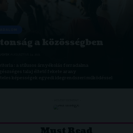
SADALOM
tonság a közösségben
UGYEK
AUGUSZTUS 24, 2021
itorla : a stílusos árnyékolás forradalma
gészséges talaj éltető fekete arany
teles képességek egyedi idegrendszeri működéssel
- ADVERTISEMENT -
Must Read