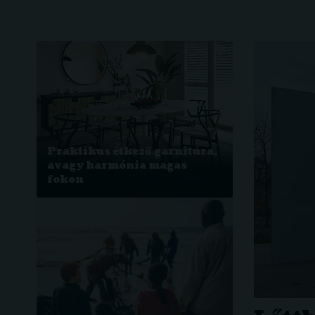
Praktikus étkező garnitúra,
avagy harmónia magas
fokon