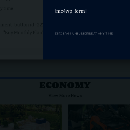
ny time
Cancel any time
[mc4wp_form]
ment_button id=2227
[swpm_payment_button
t="Buy Monthly Plan"]
button_text="Subscribe
ZERO SPAM, UNSUBSCRIBE AT ANY TIME.
ECONOMY
View More News