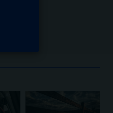
 id=2228
 Now"]