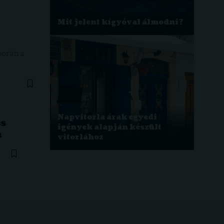
Mit jelent kígyóval álmodni?
során a
Napvitorla árak egyedi
és
igények alapján készült
n
vitorlához