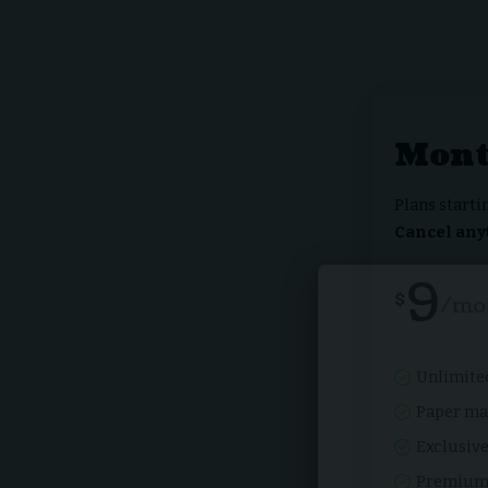
Mont
Plans starti
Cancel any
9
$
/mo
Unlimited
Paper ma
Exclusiv
Premium