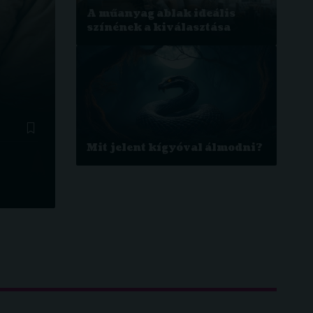
A műanyag ablak ideális
színének a kiválasztása
Mit jelent kígyóval álmodni?