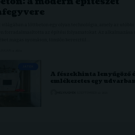
eton: a modern építészet
afegyvere
t világában a lőttbeton egy olyan technológia, amely az utóbbi
n forradalmasította az építési folyamatokat. Az alkalmazása 
éket magas nyomáson, tömlőn keresztül…
JÚLIUS 4, 2024
JÁTÉK
A fészekhinta lenyűgöző 
emlékezetes egy udvarba
HELYIUGYEK
SZEPTEMBER 12, 2021