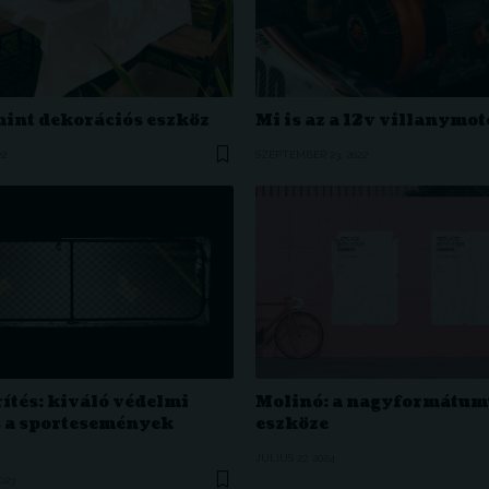
mint dekorációs eszköz
Mi is az a 12v villanymo
22
SZEPTEMBER 23, 2022
ítés: kiváló védelmi
Molinó: a nagyformátum
 a sportesemények
eszköze
JÚLIUS 27, 2024
023