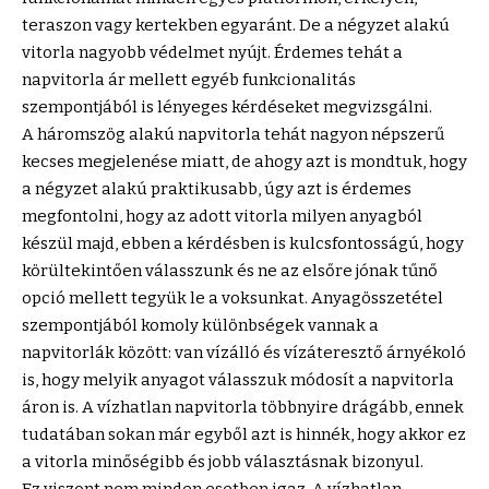
teraszon vagy kertekben egyaránt. De a négyzet alakú
vitorla nagyobb védelmet nyújt. Érdemes tehát a
napvitorla ár mellett egyéb funkcionalitás
szempontjából is lényeges kérdéseket megvizsgálni.
A háromszög alakú napvitorla tehát nagyon népszerű
kecses megjelenése miatt, de ahogy azt is mondtuk, hogy
a négyzet alakú praktikusabb, úgy azt is érdemes
megfontolni, hogy az adott vitorla milyen anyagból
készül majd, ebben a kérdésben is kulcsfontosságú, hogy
körültekintően válasszunk és ne az elsőre jónak tűnő
opció mellett tegyük le a voksunkat. Anyagösszetétel
szempontjából komoly különbségek vannak a
napvitorlák között: van vízálló és vízáteresztő árnyékoló
is, hogy melyik anyagot válasszuk módosít a napvitorla
áron is. A vízhatlan napvitorla többnyire drágább, ennek
tudatában sokan már egyből azt is hinnék, hogy akkor ez
a vitorla minőségibb és jobb választásnak bizonyul.
Ez viszont nem minden esetben igaz. A vízhatlan