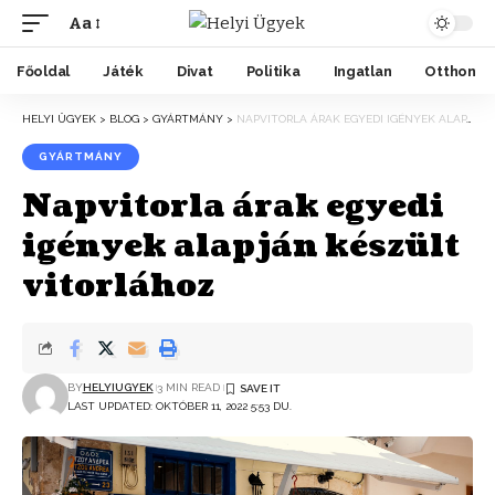
Aa
Főoldal
Játék
Divat
Politika
Ingatlan
Otthon
HELYI ÜGYEK
>
BLOG
>
GYÁRTMÁNY
>
NAPVITORLA ÁRAK EGYEDI IGÉNYEK ALAPJÁN KÉSZÜLT VITORLÁHOZ
GYÁRTMÁNY
Napvitorla árak egyedi
igények alapján készült
vitorlához
BY
HELYIUGYEK
3 MIN READ
LAST UPDATED: OKTÓBER 11, 2022 5:53 DU.