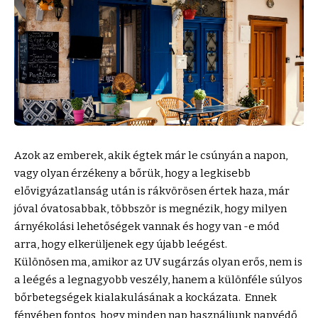
Azok az emberek, akik égtek már le csúnyán a napon,
vagy olyan érzékeny a bőrük, hogy a legkisebb
elővigyázatlanság után is rákvörösen értek haza, már
jóval óvatosabbak, többször is megnézik, hogy milyen
árnyékolási lehetőségek vannak és hogy van -e mód
arra, hogy elkerüljenek egy újabb leégést.
Különösen ma, amikor az UV sugárzás olyan erős, nem is
a leégés a legnagyobb veszély, hanem a különféle súlyos
bőrbetegségek kialakulásának a kockázata. Ennek
fényében fontos, hogy minden nap használjunk napvédő