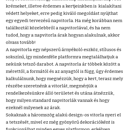
krémeket, illetve érdemes a kertjeinkben is kialakítani
védett helyeket, erre pedig kiváló megoldást nyújthat
egy egyedi tervezésű napvitorla. Ha még korábban nem
találkoztál közelebbről a napvitorlával, és ha nem
tudod, hogy a napvitorla
árak
hogyan alakulnak, akkor
olvass tovább!
A napvitorla egy népszerű árnyékoló eszköz, stílusos és
sokszínű, így mindenféle platformra megtalálhatjuk a
nekünk tetsző darabot. A napvitorla ár többek között a
mérettől, a formától és az anyagtól is függ, úgy érdemes
kalkulálnunk, hogy megnézzük, hogy a kert, terasz mely
részébe szeretnénk a vitorlát, megmérjük a
rendelkezésünkre álló területet és utána átnézzük,
hogy milyen standard napvitorlák vannak és hogy
ezeknél milyenek az árak.
Sokaknak a háromszög alakú design-os vitorla nyeri el
a tetszését, mivel ez még gyönyörű dekorációként is
funkcionálhat minden egyes platformon, erkélyen,