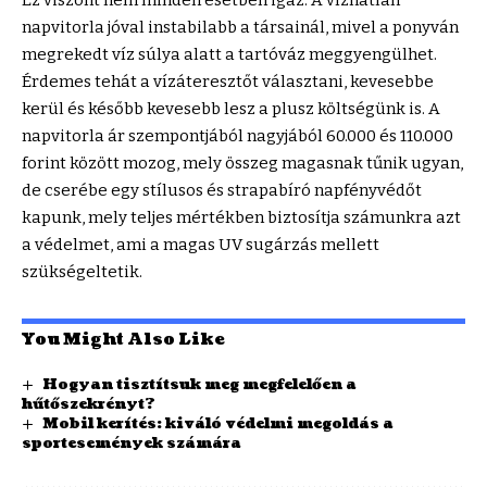
napvitorla jóval instabilabb a társainál, mivel a ponyván
megrekedt víz súlya alatt a tartóváz meggyengülhet.
Érdemes tehát a vízáteresztőt választani, kevesebbe
kerül és később kevesebb lesz a plusz költségünk is. A
napvitorla ár
szempontjából nagyjából 60.000 és 110.000
forint között mozog, mely összeg magasnak tűnik ugyan,
de cserébe egy stílusos és strapabíró napfényvédőt
kapunk, mely teljes mértékben biztosítja számunkra azt
a védelmet, ami a magas UV sugárzás mellett
szükségeltetik.
You Might Also Like
Hogyan tisztítsuk meg megfelelően a
hűtőszekrényt?
Mobil kerítés: kiváló védelmi megoldás a
sportesemények számára