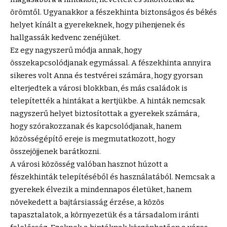
örömtől. Ugyanakkor a fészekhinta biztonságos és békés
helyet kínált a gyerekeknek, hogy pihenjenek és
hallgassák kedvenc zenéjüket.
Ez egy nagyszerű módja annak, hogy
összekapcsolódjanak egymással. A fészekhinta annyira
sikeres volt Anna és testvérei számára, hogy gyorsan
elterjedtek a városi blokkban, és más családok is
telepítették a hintákat a kertjükbe. A hinták nemcsak
nagyszerű helyet biztosítottak a gyerekek számára,
hogy szórakozzanak és kapcsolódjanak, hanem
közösségépítő ereje is megmutatkozott, hogy
összejöjjenek barátkozni.
A városi közösség valóban hasznot húzott a
fészekhinták telepítéséből
és használatából. Nemcsak a
gyerekek élvezik a mindennapos életüket, hanem
növekedett a bajtársiasság érzése, a közös
tapasztalatok, a környezetük és a társadalom iránti