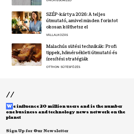
UNCATEGORIZED
SZÉP-kártya 2026: A teljes
útmutató, amivel minden forintot
okosan költhetsz el
VÁLLALKOZÁS
Malachús sütési technikák: Profi
tippek, hőmérsékleti útmutató és
ízesítési stratégiák
OTTHON
SÜTÉSFŐZÉS
//
W
e influence 20 million users and is the number
one business and technology news network on the
planet
Sign Up for Our Newsletter