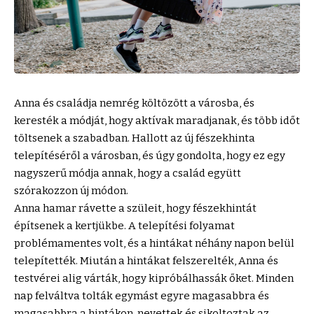
Anna és családja nemrég költözött a városba, és
keresték a módját, hogy aktívak maradjanak, és több időt
töltsenek a szabadban. Hallott az új fészekhinta
telepítéséről a városban, és úgy gondolta, hogy ez egy
nagyszerű módja annak, hogy a család együtt
szórakozzon új módon.
Anna hamar rávette a szüleit, hogy fészekhintát
építsenek a kertjükbe. A telepítési folyamat
problémamentes volt, és a hintákat néhány napon belül
telepítették. Miután a hintákat felszerelték, Anna és
testvérei alig várták, hogy kipróbálhassák őket. Minden
nap felváltva tolták egymást egyre magasabbra és
magasabbra a hintákon, nevettek és sikoltoztak az