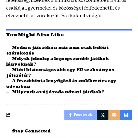
felelősség. Ezeknek a hintáknak köszönhetően a város
családjai, gyermekei és közösségei felfedezhetik és
élvezhetik a szórakozás és a kaland világát.
You Might Also Like
Modern játszóház: már nem csak beltéri
szórakozás
Melyek jelenleg a legnépszerűbb játékok
lányoknak?
Miért biztonságosabb egy EU szabványos
játszótér?
A fészekhinta lenyűgöző és emlékezetes egy
udvarban
Milyenek az új óvoda udvari játékok?
Facebook
Stay Connected