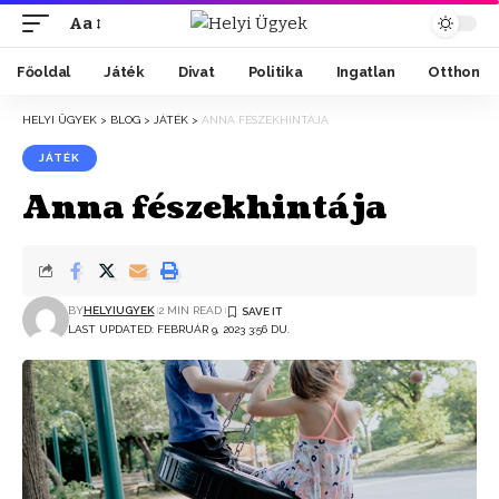
Aa
Főoldal
Játék
Divat
Politika
Ingatlan
Otthon
HELYI ÜGYEK
>
BLOG
>
JÁTÉK
>
ANNA FÉSZEKHINTÁJA
JÁTÉK
Anna fészekhintája
BY
HELYIUGYEK
2 MIN READ
LAST UPDATED: FEBRUÁR 9, 2023 3:56 DU.