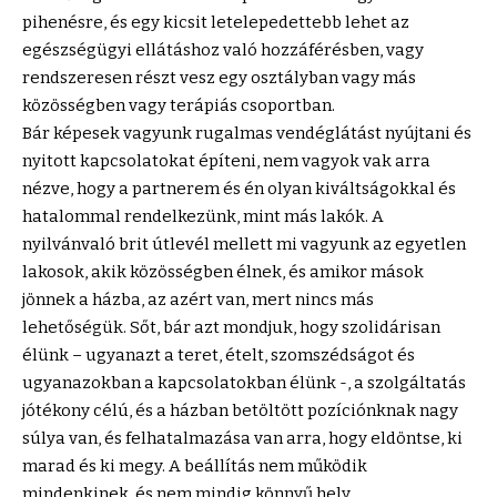
pihenésre, és egy kicsit letelepedettebb lehet az
egészségügyi ellátáshoz való hozzáférésben, vagy
rendszeresen részt vesz egy osztályban vagy más
közösségben vagy terápiás csoportban.
Bár képesek vagyunk rugalmas vendéglátást nyújtani és
nyitott kapcsolatokat építeni, nem vagyok vak arra
nézve, hogy a partnerem és én olyan kiváltságokkal és
hatalommal rendelkezünk, mint más lakók. A
nyilvánvaló brit útlevél mellett mi vagyunk az egyetlen
lakosok, akik közösségben élnek, és amikor mások
jönnek a házba, az azért van, mert nincs más
lehetőségük. Sőt, bár azt mondjuk, hogy szolidárisan
élünk – ugyanazt a teret, ételt, szomszédságot és
ugyanazokban a kapcsolatokban élünk -, a szolgáltatás
jótékony célú, és a házban betöltött pozíciónknak nagy
súlya van, és felhatalmazása van arra, hogy eldöntse, ki
marad és ki megy. A beállítás nem működik
mindenkinek, és nem mindig könnyű hely.