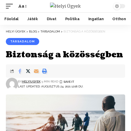
Aa
Főoldal
Játék
Divat
Politika
Ingatlan
Otthon
HELYI ÜGYEK
>
BLOG
>
TÁRSADALOM
>
BIZTONSÁG A KÖZÖSSÉGBEN
TÁRSADALOM
Biztonság a közösségben
BY
HELYIUGYEK
3 MIN READ
LAST UPDATED: AUGUSZTUS 24, 2021 12:06 DU.