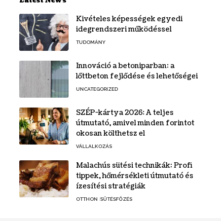
Latest News
Kivételes képességek egyedi
idegrendszeri működéssel
TUDOMÁNY
Innováció a betoniparban: a
lőttbeton fejlődése és lehetőségei
UNCATEGORIZED
SZÉP-kártya 2026: A teljes
útmutató, amivel minden forintot
okosan költhetsz el
VÁLLALKOZÁS
Malachús sütési technikák: Profi
tippek, hőmérsékleti útmutató és
ízesítési stratégiák
OTTHON
SÜTÉSFŐZÉS