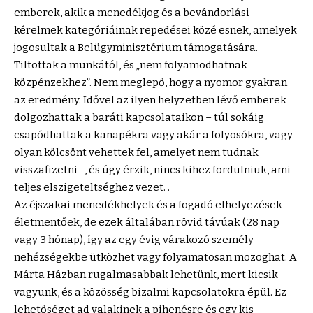
emberek, akik a menedékjog és a bevándorlási
kérelmek kategóriáinak repedései közé esnek, amelyek
jogosultak a Belügyminisztérium támogatására.
Tiltottak a munkától, és „nem folyamodhatnak
közpénzekhez”. Nem meglepő, hogy a nyomor gyakran
az eredmény. Idővel az ilyen helyzetben lévő emberek
dolgozhattak a baráti kapcsolataikon – túl sokáig
csapódhattak a kanapékra vagy akár a folyosókra, vagy
olyan kölcsönt vehettek fel, amelyet nem tudnak
visszafizetni -, és úgy érzik, nincs kihez fordulniuk, ami
teljes elszigeteltséghez vezet. .
Az éjszakai menedékhelyek és a fogadó elhelyezések
életmentőek, de ezek általában rövid távúak (28 nap
vagy 3 hónap), így az egy évig várakozó személy
nehézségekbe ütközhet vagy folyamatosan mozoghat. A
Márta Házban rugalmasabbak lehetünk, mert kicsik
vagyunk, és a közösség bizalmi kapcsolatokra épül. Ez
lehetőséget ad valakinek a pihenésre és egy kis