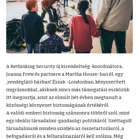
A Rethinking Security új kirendeltség-koordinátora,
Joanna Frew és partnere a Martha House-ban él, egy
„vendéglátó házban” Észak -Londonban, kényszerített
migránsokkal, akiknek nincs más támogatási eszközük.
Itt megosztja, amit az elmúlt hét évben megtanult a
közösségi környezet biztonságának értékéről.
A valódi emberi biztonság számomra többről szól, mint
egy ideális társadalmi-gazdasági politikáról. Széttagolt
társadalmunk minden szintjén az összetartozásról, a
befogadásról és a felhatalmazásról kell szólnia. Még