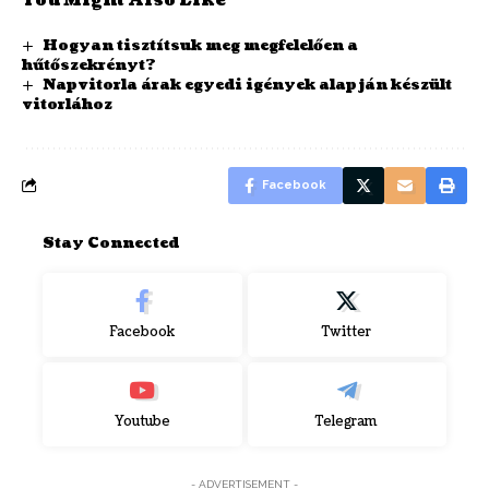
You Might Also Like
Hogyan tisztítsuk meg megfelelően a
hűtőszekrényt?
Napvitorla árak egyedi igények alapján készült
vitorlához
Facebook
Stay Connected
Facebook
Twitter
Youtube
Telegram
- ADVERTISEMENT -