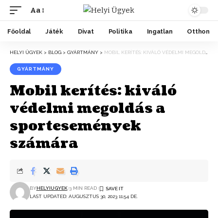
Aa
Főoldal
Játék
Divat
Politika
Ingatlan
Otthon
HELYI ÜGYEK
>
BLOG
>
GYÁRTMÁNY
>
MOBIL KERÍTÉS: KIVÁLÓ VÉDELMI MEGOLDÁS A SPORTESEMÉNYEK SZÁMÁRA
GYÁRTMÁNY
Mobil kerítés: kiváló
védelmi megoldás a
sportesemények
számára
BY
HELYIUGYEK
3 MIN READ
LAST UPDATED: AUGUSZTUS 30, 2023 11:54 DE.