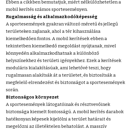
Ebben a cikkben bemutatjuk, miért nélkülözhetetlen a
mobil kerítés számos sporteseményen.
Rugalmasság és alkalmazkodóképesség
A sportesemények gyakran változó méretű és jellegű
területeken zajlanak, ahol a tér kihasználása
kiemelkedően fontos. A mobil kerítések ebben a
tekintetben kiemelkedő megoldást nyújtanak, mivel
könnyedén alkalmazkodhatnak a különböző
helyszínekhez és területi igényekhez. Ezek a kerítések
moduláris kialakításúak, ami lehetővé teszi, hogy
rugalmasan alakítsák át a területet, és biztosítsák a
megfelelő elrendezést és biztonságot a sportesemények
során.
Biztonságos környezet
A sportesemények látogatóinak és résztvevőinek
biztonsága kiemelt fontosságú. A mobil kerítés darabok
hatékonyan képesek kijelölni a terület határait és
megelőzni az illetéktelen behatolást. A masszív