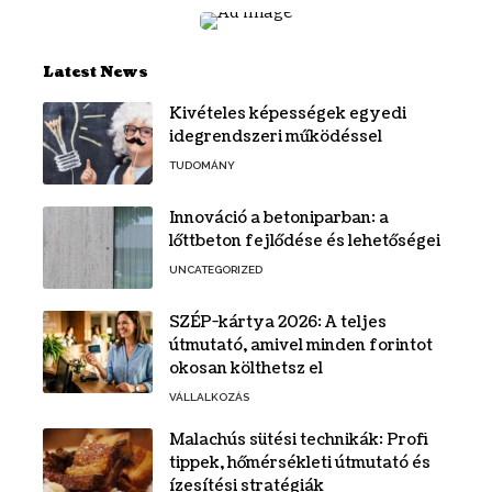
Latest News
Kivételes képességek egyedi
idegrendszeri működéssel
TUDOMÁNY
Innováció a betoniparban: a
lőttbeton fejlődése és lehetőségei
UNCATEGORIZED
SZÉP-kártya 2026: A teljes
útmutató, amivel minden forintot
okosan költhetsz el
VÁLLALKOZÁS
Malachús sütési technikák: Profi
tippek, hőmérsékleti útmutató és
ízesítési stratégiák