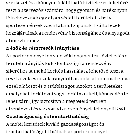
szerkezet és a könnyen felállítható kivitelezés lehetővé
teszi a szervezők számára, hogy gyorsan és hatékonyan
létrehozzanak egy olyan védett területet, ahol a
sportesemények zavartalanul zajlanak. Ezáltal ezek
hozzájárulnak a rendezvény biztonságához és a nyugodt
atmoszférához.
Nézők és résztvevők irányítása
A sporteseményeken való zökkenőmentes közlekedés és
területi irányítás kulcsfontosságú a rendezvény
sikeréhez. A mobil kerítés használata lehetővé teszi a
résztvevők és nézők irányított áramlását, minimalizálva
ezzel a káoszt és a zsúfoltságot. Azokat a területeket,
amelyeket korlátozni vagy korlátozni kell, könnyedén le
lehet zárni, így biztosítva a megfelelő területi
elrendezést és a zavartalan események lebonyolítását.
Gazdaságosság és fenntarthatóság
A mobil kerítések kiváló gazdaságosságot és
fenntarthatóságot kínálnak a sportesemények