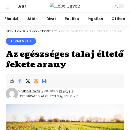
Aa
Főoldal
Játék
Divat
Politika
Ingatlan
Otthon
HELYI ÜGYEK
>
BLOG
>
TERMÉSZET
>
AZ EGÉSZSÉGES TALAJ ÉLTETŐ FEKETE ARANY
TERMÉSZET
Az egészséges talaj éltető
fekete arany
BY
HELYIUGYEK
3 MIN READ
LAST UPDATED: AUGUSZTUS 25, 2021 8:14 DU.