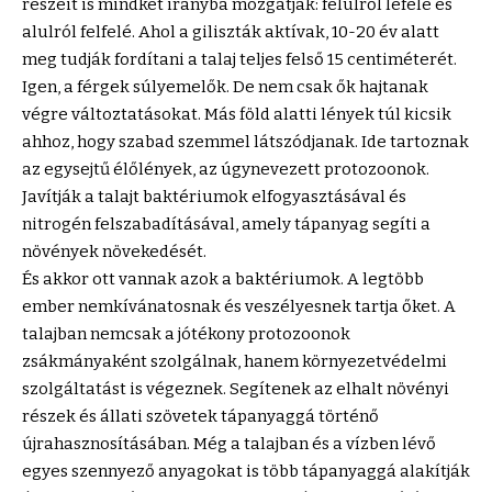
részeit is mindkét irányba mozgatják: felülről lefelé és
alulról felfelé. Ahol a giliszták aktívak, 10-20 év alatt
meg tudják fordítani a talaj teljes felső 15 centiméterét.
Igen, a férgek súlyemelők. De nem csak ők hajtanak
végre változtatásokat. Más föld alatti lények túl kicsik
ahhoz, hogy szabad szemmel látszódjanak. Ide tartoznak
az egysejtű élőlények, az úgynevezett protozoonok.
Javítják a talajt baktériumok elfogyasztásával és
nitrogén felszabadításával, amely tápanyag segíti a
növények növekedését.
És akkor ott vannak azok a baktériumok. A legtöbb
ember nemkívánatosnak és veszélyesnek tartja őket. A
talajban nemcsak a jótékony protozoonok
zsákmányaként szolgálnak, hanem környezetvédelmi
szolgáltatást is végeznek. Segítenek az elhalt növényi
részek és állati szövetek tápanyaggá történő
újrahasznosításában. Még a talajban és a vízben lévő
egyes szennyező anyagokat is több tápanyaggá alakítják