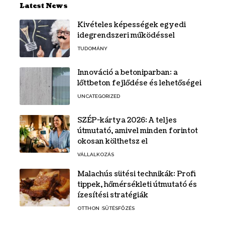
Latest News
Kivételes képességek egyedi
idegrendszeri működéssel
TUDOMÁNY
Innováció a betoniparban: a
lőttbeton fejlődése és lehetőségei
UNCATEGORIZED
SZÉP-kártya 2026: A teljes
útmutató, amivel minden forintot
okosan költhetsz el
VÁLLALKOZÁS
Malachús sütési technikák: Profi
tippek, hőmérsékleti útmutató és
ízesítési stratégiák
OTTHON
SÜTÉSFŐZÉS