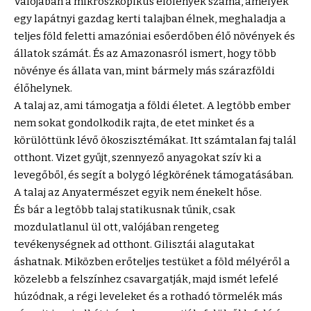
Valójában a mikroszkopikus élőlények száma, amelyek
egy lapátnyi gazdag kerti talajban élnek, meghaladja a
teljes föld feletti amazóniai esőerdőben élő növények és
állatok számát. És az Amazonasról ismert, hogy több
növénye és állata van, mint bármely más szárazföldi
élőhelynek.
A talaj az, ami támogatja a földi életet. A legtöbb ember
nem sokat gondolkodik rajta, de etet minket és a
körülöttünk lévő ökoszisztémákat. Itt számtalan faj talál
otthont. Vizet gyűjt, szennyező anyagokat szív ki a
levegőből, és segít a bolygó légkörének támogatásában.
A talaj az Anyatermészet egyik nem énekelt hőse.
És bár a legtöbb talaj statikusnak tűnik, csak
mozdulatlanul ül ott, valójában rengeteg
tevékenységnek ad otthont. Gilisztái alagutakat
áshatnak. Miközben erőteljes testüket a föld mélyéről a
közelebb a felszínhez csavargatják, majd ismét lefelé
húzódnak, a régi leveleket és a rothadó törmelék más