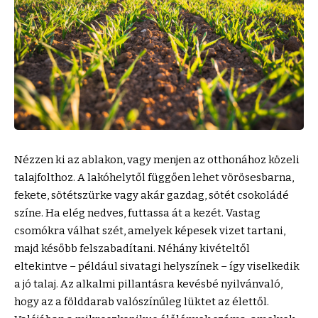
Nézzen ki az ablakon, vagy menjen az otthonához közeli
talajfolthoz. A lakóhelytől függően lehet vörösesbarna,
fekete, sötétszürke vagy akár gazdag, sötét csokoládé
színe. Ha elég nedves, futtassa át a kezét. Vastag
csomókra válhat szét, amelyek képesek vizet tartani,
majd később felszabadítani. Néhány kivételtől
eltekintve – például sivatagi helyszínek – így viselkedik
a jó talaj. Az alkalmi pillantásra kevésbé nyilvánvaló,
hogy az a földdarab valószínűleg lüktet az élettől.