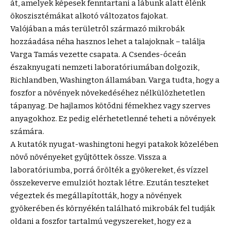
át, amelyek képesek fenntartani a lábunk alatt élénk
ökoszisztémákat alkotó változatos fajokat.
Valójában a más területről származó mikrobák
hozzáadása néha hasznos lehet a talajoknak – találja
Varga Tamás vezette csapata. A Csendes-óceán
északnyugati nemzeti laboratóriumában dolgozik,
Richlandben, Washington államában. Varga tudta, hogy a
foszfor a növények növekedéséhez nélkülözhetetlen
tápanyag. De hajlamos kötődni fémekhez vagy szerves
anyagokhoz. Ez pedig elérhetetlenné teheti a növények
számára.
A kutatók nyugat-washingtoni hegyi patakok közelében
növő növényeket gyűjtöttek össze. Vissza a
laboratóriumba, porrá őrölték a gyökereket, és vízzel
összekeverve emulziót hoztak létre. Ezután teszteket
végeztek és megállapították, hogy a növények
gyökerében és környékén található mikrobák fel tudják
oldani a foszfor tartalmú vegyszereket, hogy ez a