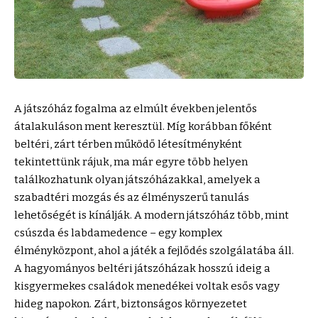
A játszóház fogalma az elmúlt években jelentős
átalakuláson ment keresztül. Míg korábban főként
beltéri, zárt térben működő létesítményként
tekintettünk rájuk, ma már egyre több helyen
találkozhatunk olyan játszóházakkal, amelyek a
szabadtéri mozgás és az élményszerű tanulás
lehetőségét is kínálják. A modern játszóház több, mint
csúszda és labdamedence – egy komplex
élményközpont, ahol a játék a fejlődés szolgálatába áll.
A hagyományos beltéri játszóházak hosszú ideig a
kisgyermekes családok menedékei voltak esős vagy
hideg napokon. Zárt, biztonságos környezetet