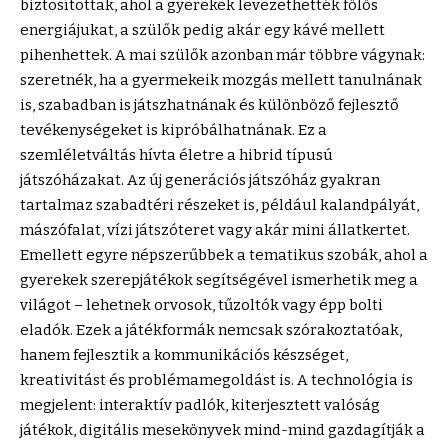
biztosítottak, ahol a gyerekek levezethették fölös
energiájukat, a szülők pedig akár egy kávé mellett
pihenhettek. A mai szülők azonban már többre vágynak:
szeretnék, ha a gyermekeik mozgás mellett tanulnának
is, szabadban is játszhatnának és különböző fejlesztő
tevékenységeket is kipróbálhatnának. Ez a
szemléletváltás hívta életre a hibrid típusú
játszóházakat. Az új generációs játszóház gyakran
tartalmaz szabadtéri részeket is, például kalandpályát,
mászófalat, vízi játszóteret vagy akár mini állatkertet.
Emellett egyre népszerűbbek a tematikus szobák, ahol a
gyerekek szerepjátékok segítségével ismerhetik meg a
világot – lehetnek orvosok, tűzoltók vagy épp bolti
eladók. Ezek a játékformák nemcsak szórakoztatóak,
hanem fejlesztik a kommunikációs készséget,
kreativitást és problémamegoldást is. A technológia is
megjelent: interaktív padlók, kiterjesztett valóság
játékok, digitális mesekönyvek mind-mind gazdagítják a