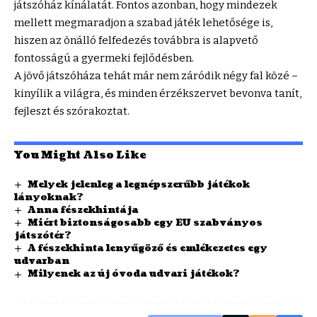
játszóház kínálatát. Fontos azonban, hogy mindezek
mellett megmaradjon a
szabad játék lehetősége
is,
hiszen az önálló felfedezés továbbra is alapvető
fontosságú a gyermeki fejlődésben.
A jövő játszóháza tehát már nem záródik négy fal közé –
kinyílik a világra, és minden érzékszervet bevonva tanít,
fejleszt és szórakoztat.
You Might Also Like
Melyek jelenleg a legnépszerűbb játékok
lányoknak?
Anna fészekhintája
Miért biztonságosabb egy EU szabványos
játszótér?
A fészekhinta lenyűgöző és emlékezetes egy
udvarban
Milyenek az új óvoda udvari játékok?