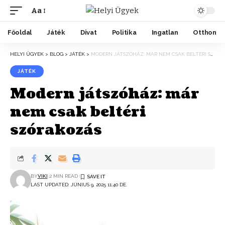
Aa
Főoldal
Játék
Divat
Politika
Ingatlan
Otthon
HELYI ÜGYEK
>
BLOG
>
JÁTÉK
>
MODERN JÁTSZÓHÁZ: MÁR NEM CSAK BELTÉRI SZÓRAKOZÁS
JÁTÉK
Modern játszóház: már
nem csak beltéri
szórakozás
BY
VIKI
2 MIN READ
LAST UPDATED: JÚNIUS 9, 2025 11:40 DE.