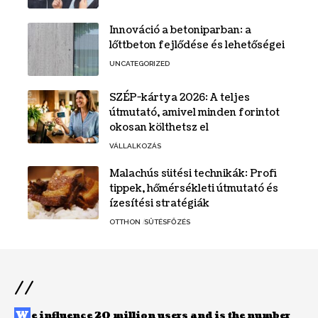
Innováció a betoniparban: a
lőttbeton fejlődése és lehetőségei
UNCATEGORIZED
SZÉP-kártya 2026: A teljes
útmutató, amivel minden forintot
okosan költhetsz el
VÁLLALKOZÁS
Malachús sütési technikák: Profi
tippek, hőmérsékleti útmutató és
ízesítési stratégiák
OTTHON
SÜTÉSFŐZÉS
//
W
e influence 20 million users and is the number