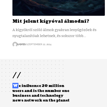
Mit jelent kígyóval álmodni?
A kígyókról szóló álmok gyakran lenyűgözőek és
nyugtalanítóak lehetnek, és sokszor több…
UGYES
SZEPTEMBER 22, 2024
//
W
e influence 20 million
users and is the number one
business and technology
news network on the planet