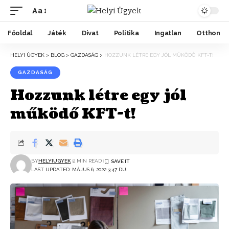
Aa
Főoldal
Játék
Divat
Politika
Ingatlan
Otthon
HELYI ÜGYEK
>
BLOG
>
GAZDASÁG
>
HOZZUNK LÉTRE EGY JÓL MŰKÖDŐ KFT-T!
GAZDASÁG
Hozzunk létre egy jól
működő KFT-t!
BY
HELYIUGYEK
2 MIN READ
LAST UPDATED: MÁJUS 6, 2022 3:47 DU.