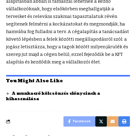
alapításban abban is támaszai lehetnek a kezdő
vállalkozóknak, hogy elsőkörben meghallgatják a
terveiket és releváns szakmai tapasztalatuk révén
segítenek felmérni a kockázatokat és megmondják, ha
hamvába fog fulladni a terv. A cégalapítás a tanácsadást
követő lépésben a felek közötti megállapodásról szól: a
jogász letisztázza, hogy a tagok között milyen járulék és
szerep jut majd a cégen belül, ezzel fejeződik be a KFT
alapítás és kezdődik meg a vállalkozói élet.
You Might Also Like
A munkaerő kölcsönzés előnyeinek a
kihasználása
Facebook