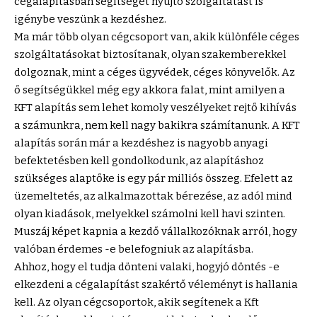
cégalapításban segítséget nyújtó szolgáltatást is
igénybe veszünk a kezdéshez.
Ma már több olyan cégcsoport van, akik különféle céges
szolgáltatásokat biztosítanak, olyan szakemberekkel
dolgoznak, mint a céges ügyvédek, céges könyvelők. Az
ő segítségükkel még egy akkora falat, mint amilyen a
KFT alapítás sem lehet komoly veszélyeket rejtő kihívás
a számunkra, nem kell nagy bakikra számítanunk. A
KFT
alapítás
során már a kezdéshez is nagyobb anyagi
befektetésben kell gondolkodunk, az alapításhoz
szükséges alaptőke is egy pár milliós összeg. Efelett az
üzemeltetés, az alkalmazottak bérezése, az adól mind
olyan kiadások, melyekkel számolni kell havi szinten.
Muszáj képet kapnia a kezdő vállalkozóknak arról, hogy
valóban érdemes -e belefogniuk az alapításba.
Ahhoz, hogy el tudja dönteni valaki, hogyjó döntés -e
elkezdeni a cégalapítást szakértő véleményt is hallania
kell. Az olyan cégcsoportok, akik segítenek a Kft