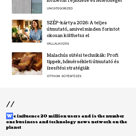
lőttbeton fejlődése és lehetőségei
UNCATEGORIZED
SZÉP-kártya 2026: A teljes
útmutató, amivel minden forintot
okosan költhetsz el
VÁLLALKOZÁS
Malachús sütési technikák: Profi
tippek, hőmérsékleti útmutató és
ízesítési stratégiák
OTTHON
SÜTÉSFŐZÉS
//
W
e influence 20 million users and is the number
one business and technology news network on the
planet