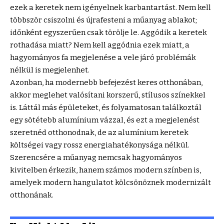
ezek a keretek nem igényelnek karbantartást. Nem kell
többször csiszolni és újrafesteni a műanyag ablakot;
időnként egyszerűen csak törölje le. Aggódik a keretek
rothadása miatt? Nem kell aggódnia ezek miatt, a
hagyományos fa megjelenése a vele járó problémák
nélkül is megjelenhet.
Azonban, ha modernebb befejezést keres otthonában,
akkor meglehet valósítani korszerű, stílusos színekkel
is. Láttál más épületeket, és folyamatosan találkoztál
egy sötétebb alumínium vázzal, és ezt a megjelenést
szeretnéd otthonodnak, de az alumínium keretek
költségei vagy rossz energiahatékonysága nélkül.
Szerencsére a műanyag nemcsak hagyományos
kivitelben érkezik, hanem számos modern színben is,
amelyek modern hangulatot kölcsönöznek modernizált
otthonának.