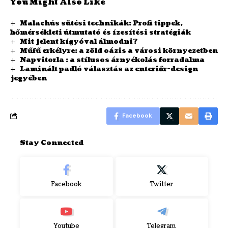
You Might Also Like
Malachús sütési technikák: Profi tippek,
hőmérsékleti útmutató és ízesítési stratégiák
Mit jelent kígyóval álmodni?
Műfű erkélyre: a zöld oázis a városi környezetben
Napvitorla : a stílusos árnyékolás forradalma
Laminált padló választás az enteriőr-design
jegyében
Facebook
Stay Connected
Facebook
Twitter
Youtube
Telegram