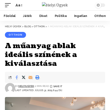
Aa
Főoldal
Játék
Divat
Politika
Ingatlan
Otthon
HELYI ÜGYEK
>
BLOG
>
OTTHON
>
A MŰANYAG ABLAK IDEÁLIS SZÍNÉNEK A KIVÁLASZTÁSA
OTTHON
A műanyag ablak
ideális színének a
kiválasztása
BY
HELYIUGYEK
2 MIN READ
LAST UPDATED: JÚLIUS 31, 2025 6:44 DU.