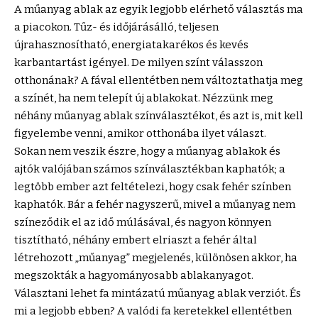
A műanyag ablak az egyik legjobb elérhető választás ma
a piacokon. Tűz- és időjárásálló, teljesen
újrahasznosítható, energiatakarékos és kevés
karbantartást igényel. De milyen színt válasszon
otthonának? A fával ellentétben nem változtathatja meg
a színét, ha nem telepít új ablakokat. Nézzünk meg
néhány műanyag ablak színválasztékot, és azt is, mit kell
figyelembe venni, amikor otthonába ilyet választ.
Sokan nem veszik észre, hogy a műanyag ablakok és
ajtók valójában számos színválasztékban kaphatók; a
legtöbb ember azt feltételezi, hogy csak fehér színben
kaphatók. Bár a fehér nagyszerű, mivel a műanyag nem
színeződik el az idő múlásával, és nagyon könnyen
tisztítható, néhány embert elriaszt a fehér által
létrehozott „műanyag” megjelenés, különösen akkor, ha
megszokták a hagyományosabb ablakanyagot.
Választani lehet fa mintázatú műanyag ablak verziót. És
mi a legjobb ebben? A valódi fa keretekkel ellentétben