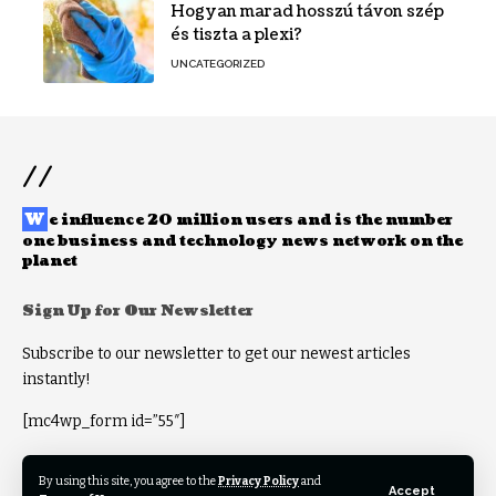
Hogyan marad hosszú távon szép
és tiszta a plexi?
UNCATEGORIZED
//
W
e influence 20 million users and is the number
one business and technology news network on the
planet
Sign Up for Our Newsletter
Subscribe to our newsletter to get our newest articles
instantly!
[mc4wp_form id=”55″]
By using this site, you agree to the
Privacy Policy
and
Accept